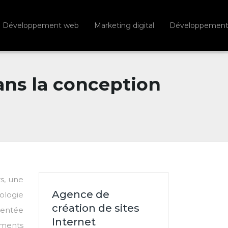
Développement web
Marketing digital
Développement d
ans la conception
s, une
Agence de
ologie
création de sites
mentée
Internet
éments