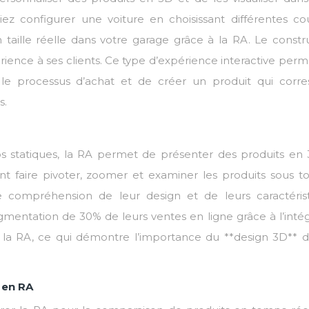
z configurer une voiture en choisissant différentes cou
en taille réelle dans votre garage grâce à la RA. Le const
ence à ses clients. Ce type d’expérience interactive perm
s le processus d’achat et de créer un produit qui corr
s.
s statiques, la RA permet de présenter des produits en
ent faire pivoter, zoomer et examiner les produits sous to
 compréhension de leur design et de leurs caractérist
mentation de 30% de leurs ventes en ligne grâce à l’intég
c la RA, ce qui démontre l’importance du **design 3D** d
 en RA