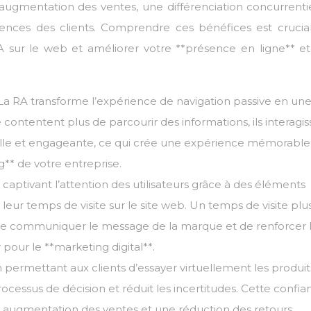
ugmentation des ventes, une différenciation concurrentie
nces des clients. Comprendre ces bénéfices est crucia
A sur le web et améliorer votre **présence en ligne** et
 La RA transforme l’expérience de navigation passive en un
se contentent plus de parcourir des informations, ils interagi
lle et engageante, ce qui crée une expérience mémorable
g** de votre entreprise.
captivant l’attention des utilisateurs grâce à des éléments
e leur temps de visite sur le site web. Un temps de visite plu
 de communiquer le message de la marque et de renforcer 
 pour le **marketing digital**.
 permettant aux clients d’essayer virtuellement les produit
processus de décision et réduit les incertitudes. Cette confi
 augmentation des ventes et une réduction des retours,