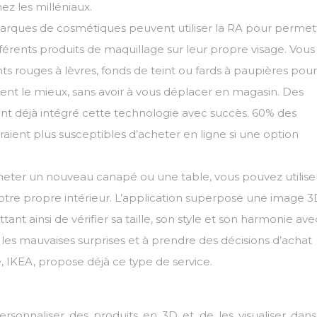
ez les milléniaux.
marques de cosmétiques peuvent utiliser la RA pour permet
ifférents produits de maquillage sur leur propre visage. Vous
nts rouges à lèvres, fonds de teint ou fards à paupières pour
nent le mieux, sans avoir à vous déplacer en magasin. Des
 déjà intégré cette technologie avec succès. 60% des
aient plus susceptibles d’acheter en ligne si une option
cheter un nouveau canapé ou une table, vous pouvez utiliser
otre propre intérieur. L’application superpose une image 
t ainsi de vérifier sa taille, son style et son harmonie ave
r les mauvaises surprises et à prendre des décisions d’achat
, IKEA, propose déjà ce type de service.
ersonnaliser des produits en 3D et de les visualiser dans