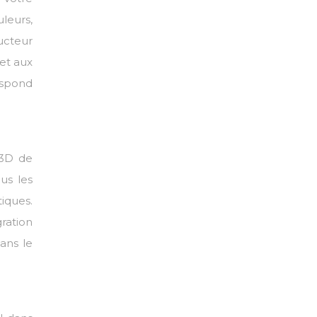
leurs,
ructeur
et aux
espond
 3D de
us les
iques.
ration
ans le