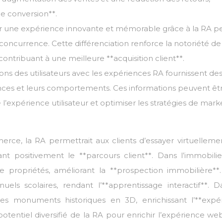
e conversion**.
frir une expérience innovante et mémorable grâce à la RA 
ncurrence. Cette différenciation renforce la notoriété de 
ontribuant à une meilleure **acquisition client**.
ions des utilisateurs avec les expériences RA fournissent de
nces et leurs comportements. Ces informations peuvent êt
l’expérience utilisateur et optimiser les stratégies de mark
.
rce, la RA permettrait aux clients d’essayer virtuelleme
t positivement le **parcours client**. Dans l’immobilier
s de propriétés, améliorant la **prospection immobilière**
uels scolaires, rendant l’**apprentissage interactif**. D
 des monuments historiques en 3D, enrichissant l’**expé
 potentiel diversifié de la RA pour enrichir l’expérience w