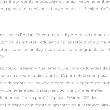
rant aux clients la possibilité d’interagir virtuellement a
 engageante et confiante et augmentant le **chiffre d’affai
ion clé de la RA dans l’e-commerce. Il permet aux clients d’
vant de les acheter, réduisant ainsi les retours et augment
adoptent cette technologie constatent une augmentation d
15%.
z pouvoir essayer virtuellement une paire de lunettes de s
tphone ou de votre ordinateur. La RA permet de superposer
 vous donnant ainsi une idée précise de leur apparence et d
r virtuellement des chaussures pour voir comment elles
liser un sac à main porté à l’épaule. Environ 40% des
 l’utilisation de la réalité augmentée pour l’essayage virtu