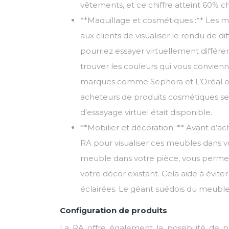
vêtements, et ce chiffre atteint 60% ch
**Maquillage et cosmétiques :** Les 
aux clients de visualiser le rendu de d
pourriez essayer virtuellement différe
trouver les couleurs qui vous convien
marques comme Sephora et L’Oréal ont
acheteurs de produits cosmétiques ser
d’essayage virtuel était disponible.
**Mobilier et décoration :** Avant d’a
RA pour visualiser ces meubles dans v
meuble dans votre pièce, vous permettan
votre décor existant. Cela aide à évite
éclairées. Le géant suédois du meuble
Configuration de produits
La RA offre également la possibilité de p