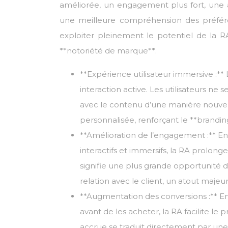
améliorée, un engagement plus fort, une a
une meilleure compréhension des préfére
exploiter pleinement le potentiel de la R
**notoriété de marque**.
**Expérience utilisateur immersive :**
interaction active. Les utilisateurs ne 
avec le contenu d’une manière nouve
personnalisée, renforçant le **brandin
**Amélioration de l’engagement :** En 
interactifs et immersifs, la RA prolong
signifie une plus grande opportunité
relation avec le client, un atout majeur
**Augmentation des conversions :** En
avant de les acheter, la RA facilite le 
accrue se traduit directement par une