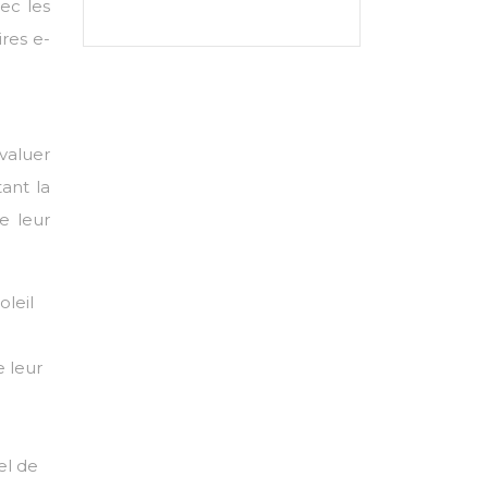
vec les
res e-
évaluer
ant la
e leur
oleil
e leur
el de