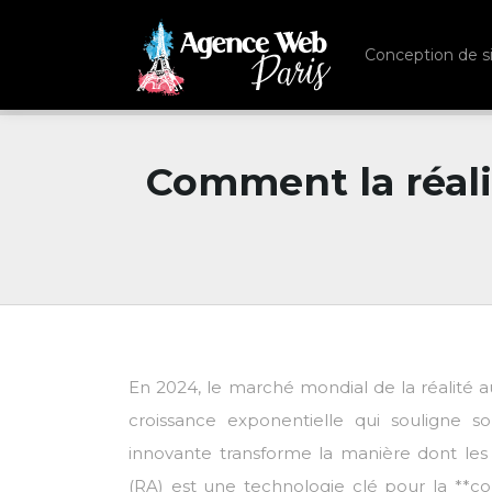
Conception de s
Comment la réali
En 2024, le marché mondial de la réalité a
croissance exponentielle qui souligne so
innovante transforme la manière dont les 
(RA) est une technologie clé pour la **