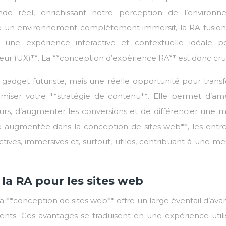
de réel, enrichissant notre perception de l’environn
crée un environnement complètement immersif, la RA fusion
une expérience interactive et contextuelle idéale p
teur (UX)**. La **conception d’expérience RA** est donc cru
 gadget futuriste, mais une réelle opportunité pour trans
timiser votre **stratégie de contenu**. Elle permet d’amé
urs, d’augmenter les conversions et de différencier une 
té augmentée dans la conception de sites web**, les entre
ives, immersives et, surtout, utiles, contribuant à une me
la RA pour les sites web
la **conception de sites web** offre un large éventail d’av
clients. Ces avantages se traduisent en une expérience util