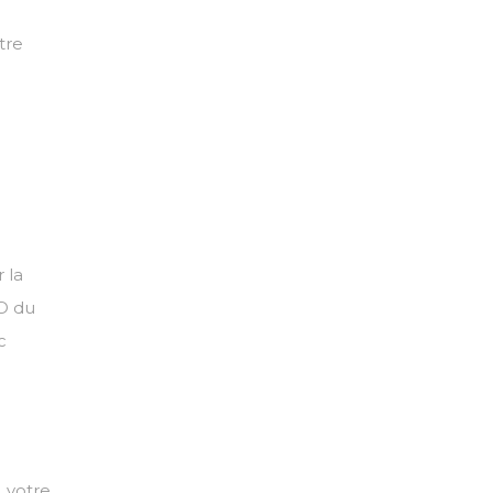
tre
 la
3D du
c
 votre