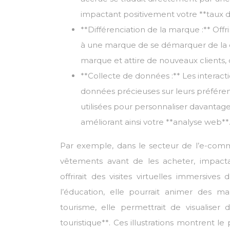
impactant positivement votre **taux d
**Différenciation de la marque :** Of
à une marque de se démarquer de la co
marque et attire de nouveaux clients, c
**Collecte de données :** Les interact
données précieuses sur leurs préfére
utilisées pour personnaliser davantage 
améliorant ainsi votre **analyse web**
Par exemple, dans le secteur de l’e-comme
vêtements avant de les acheter, impactan
offrirait des visites virtuelles immersive
l’éducation, elle pourrait animer des man
tourisme, elle permettrait de visualiser
touristique**. Ces illustrations montrent le