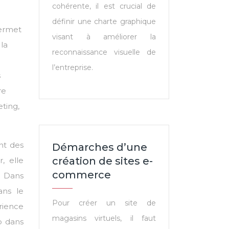
cohérente, il est crucial de
définir une charte graphique
permet
visant à améliorer la
la
reconnaissance visuelle de
l’entreprise.
s
re
eting,
nt des
Démarches d’une
création de sites e-
, elle
commerce
. Dans
ans le
Pour créer un site de
rience
magasins virtuels, il faut
eb dans