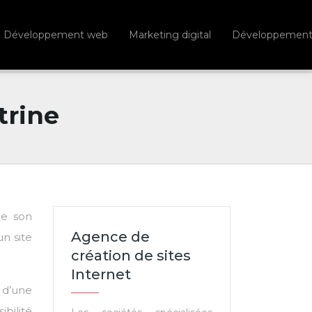
Développement web
Marketing digital
Développement d
trine
de son
Agence de
un site
création de sites
Internet
n d’une
ibilité