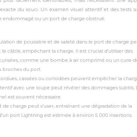
 plus facilement identifiables, mais nécessitent une ap
xacte du souci. Un examen visuel attentif et des tests s
âble endommagé ou un port de charge obstrué.
lation de poussière et de saleté dans le port de charge pe
le câble, empêchant la charge. Il est crucial d’utiliser des
curisées, comme une bombe à air comprimé ou un cure-d
s broches du port.
tordues, cassées ou corrodées peuvent empêcher la char
ttentif avec une loupe peut révéler des dommages subtils.
nel est souvent nécessaire.
t de charge peut s’user, entraînant une dégradation de la
un port Lightning est estimée à environ 5 000 insertions.