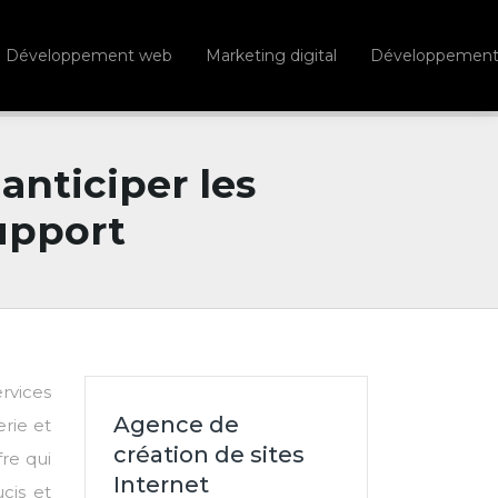
Développement web
Marketing digital
Développement d
nticiper les
support
ervices
Agence de
erie et
création de sites
re qui
Internet
cis et