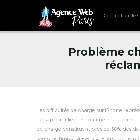
Conception de s
Problème ch
réclam
Les difficultés de charge sur iPhone représ
de support client. Selon une étude menée
de charge constituent près de 30% des de
souligne l’importance d’une approche pro