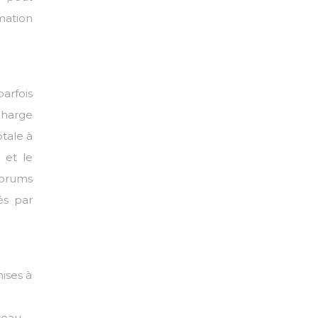
mmation
arfois
charge
tale à
 et le
 forums
és par
mises à
seau