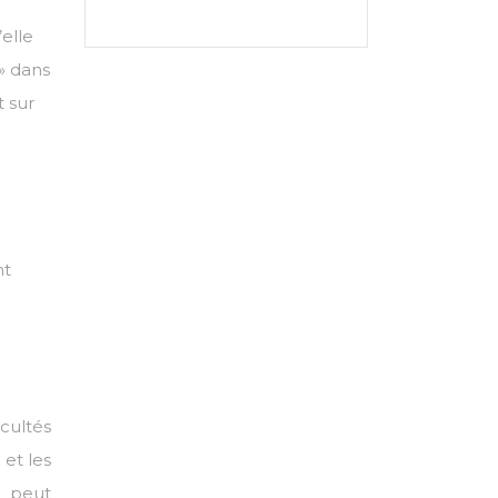
’elle
» dans
t sur
nt
cultés
 et les
l peut