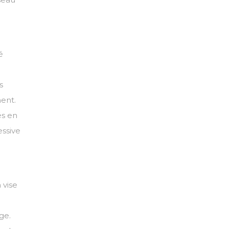
é
s
ment.
és en
ssive
 vise
ge.