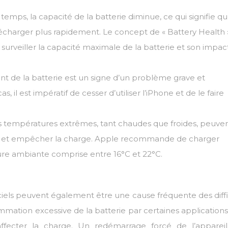
temps, la capacité de la batterie diminue, ce qui signifie qu
écharger plus rapidement. Le concept de « Battery Health 
urveiller la capacité maximale de la batterie et son impac
t de la batterie est un signe d’un problème grave et
il est impératif de cesser d’utiliser l’iPhone et de le faire
s températures extrêmes, tant chaudes que froides, peuve
rie et empêcher la charge. Apple recommande de charger
re ambiante comprise entre 16°C et 22°C.
iciels peuvent également être une cause fréquente des diffi
mation excessive de la batterie par certaines applications
ffecter la charge. Un redémarrage forcé de l’apparei