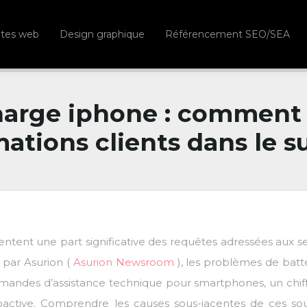
ites web
Design graphique
Référencement SEO/SEA
arge iphone : comment a
ations clients dans le 
entent une part significative des requêtes adressées aux s
 par Asurion (
Asurion Newsroom
), les problèmes de batt
mandes d’assistance technique pour smartphones, un chiff
active. Comprendre les causes sous-jacentes de ces sou