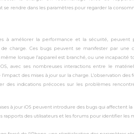
 faut se rendre dans les paramètres pour regarder la conso
es à améliorer la performance et la sécurité, peuvent p
té de charge. Ces bugs peuvent se manifester par une 
ême lorsque l’appareil est branché, ou une incapacité to
OS, avec ses nombreuses interactions entre le matériel
 de l’impact des mises à jour sur la charge. L’observation des
r des indications précoces sur les problèmes rencontr
ises à jour iOS peuvent introduire des bugs qui affectent la
es rapports des utilisateurs et les forums pour identifier les 
e forcé de l’iPhone, une réinitialisation des paramètres ré