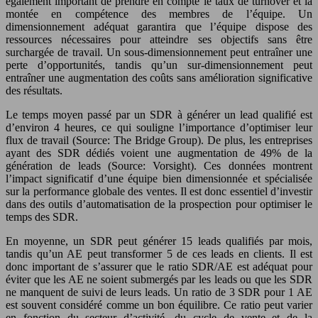
également important de prendre en compte le taux de turnover et la
montée en compétence des membres de l’équipe. Un
dimensionnement adéquat garantira que l’équipe dispose des
ressources nécessaires pour atteindre ses objectifs sans être
surchargée de travail. Un sous-dimensionnement peut entraîner une
perte d’opportunités, tandis qu’un sur-dimensionnement peut
entraîner une augmentation des coûts sans amélioration significative
des résultats.
Le temps moyen passé par un SDR à générer un lead qualifié est
d’environ 4 heures, ce qui souligne l’importance d’optimiser leur
flux de travail (Source: The Bridge Group). De plus, les entreprises
ayant des SDR dédiés voient une augmentation de 49% de la
génération de leads (Source: Vorsight). Ces données montrent
l’impact significatif d’une équipe bien dimensionnée et spécialisée
sur la performance globale des ventes. Il est donc essentiel d’investir
dans des outils d’automatisation de la prospection pour optimiser le
temps des SDR.
En moyenne, un SDR peut générer 15 leads qualifiés par mois,
tandis qu’un AE peut transformer 5 de ces leads en clients. Il est
donc important de s’assurer que le ratio SDR/AE est adéquat pour
éviter que les AE ne soient submergés par les leads ou que les SDR
ne manquent de suivi de leurs leads. Un ratio de 3 SDR pour 1 AE
est souvent considéré comme un bon équilibre. Ce ratio peut varier
en fonction du secteur d’activité, du cycle de vente et de la